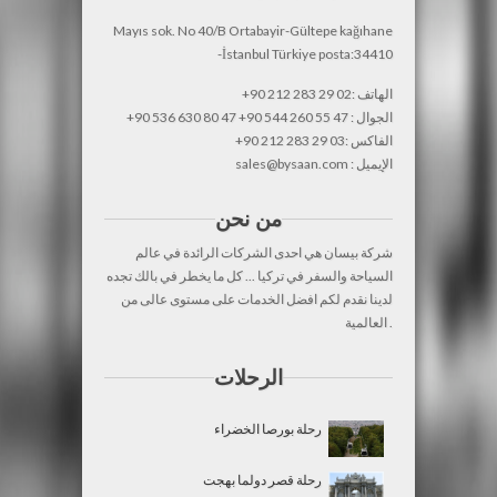
Mayıs sok. No 40/B Ortabayir-Gültepe kağıhane
-İstanbul Türkiye posta:34410
+90 212 283 29 02: الهاتف
+90 536 630 80 47 +90 544 260 55 47 : الجوال
+90 212 283 29 03: الفاكس
sales@bysaan.com : الإيميل
من نحن
شركة بيسان هي احدى الشركات الرائدة في عالم
السياحة والسفر في تركيا ... كل ما يخطر في بالك تجده
لدينا نقدم لكم افضل الخدمات على مستوى عالى من
العالمية .
الرحلات
رحلة بورصا الخضراء
رحلة قصر دولما بهجت