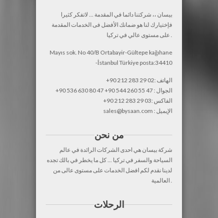
بيسان ،، شركتنا دائما في المقدمة ... لاتفكر كثيرا
فإختيارك لنا هو ضمانك الأفضل فى الخدمات المقدمة
على مستوى عالي في تركيا .
Mayıs sok. No 40/B Ortabayir-Gültepe kağıhane
-İstanbul Türkiye posta:34410
+90 212 283 29 02: الهاتف
+90 536 630 80 47 +90 544 260 55 47 : الجوال
+90 212 283 29 03: الفاكس
sales@bysaan.com : الإيميل
من نحن
شركة بيسان هي احدى الشركات الرائدة في عالم
السياحة والسفر في تركيا ... كل ما يخطر في بالك تجده
لدينا نقدم لكم افضل الخدمات على مستوى عالى من
العالمية .
الرحلات