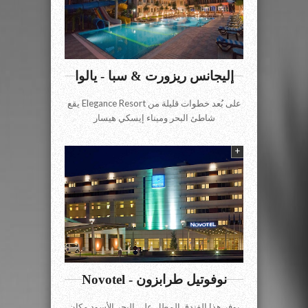
إليجانس ريزورت & سبا - يالوا
يقع Elegance Resort على بُعد خطوات قليلة من
شاطئ البحر وميناء إيسكي هيسار
+
Novotel - نوفوتيل طرابزون
يوفر هذا الفندق المطل على البحر الأسود مكان