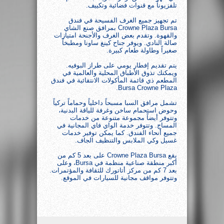
تلفزيوناً مع قنوات فضائية وتكييف.
تم تجهيز جميع الغرف الفسيحة في فندق
Crowne Plaza Bursa بمرافق صنع الشاي
والقهوة. وتقدم بعض الغرف والأجنحة امتيازات
صالة النادي. ويوفر جناح كينغ ساونا ومطبخاً
صغيراً وطاولة طعام كبيرة.
يتم تقديم إفطار يومي على طراز البوفيه.
ويمكنك تذوق الأطباق المحلية والعالمية في
المطعم ذي قائمة المأكولات الانتقائية في فندق
Bursa Crowne Plaza.
تشمل مرافق السبا مسبحاً داخلياً وحماماً تركياً
وحوض استحمام ساخن وغرفة للياقة البدنية،
وتتوفر أيضاً مجموعة متنوعة من خدمات
المساج. وتتوفر خدمة الواي فاي المجانية في
جميع أنحاء الفندق. كما يمكن توفير خدمات
غسيل وكي الملابس والتنظيف الجاف.
يقع Crowne Plaza Bursa على بعد 5 كم من
أكبر منطقة صناعية منظمة في Bursa، وعلى
بعد 7 كم من مركز أتاتورك للثقافة والمؤتمرات.
وتتوفر مواقف مجانية للسيارات في الموقع.