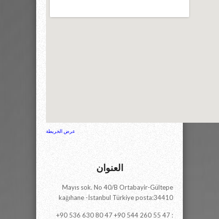
عرض الخريطة
العنوان
Mayıs sok. No 40/B Ortabayir-Gültepe
kağıhane -İstanbul Türkiye posta:34410
+90 536 630 80 47 +90 544 260 55 47 :