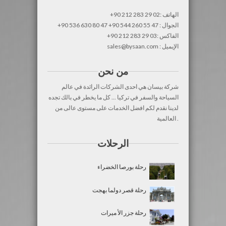
+90 212 283 29 02: الهاتف
+90 536 630 80 47 +90 544 260 55 47 : الجوال
+90 212 283 29 03: الفاكس
sales@bysaan.com : الإيميل
من نحن
شركة بيسان هي احدى الشركات الرائدة في عالم
السياحة والسفر في تركيا ... كل ما يخطر في بالك تجده
لدينا نقدم لكم افضل الخدمات على مستوى عالى من
العالمية .
الرحلات
رحلة بورصا الخضراء
رحلة قصر دولما بهجت
رحلة جزر الأ ميرات