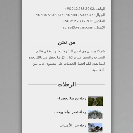
+90 212 283 29 02: الهاتف
+90 536 630 80 47 +90 544 260 55 47 : الجوال
+90 212 283 29 03: الفاكس
sales@bysaan.com : الإيميل
من نحن
شركة بيسان هي احدى الشركات الرائدة في عالم
السياحة والسفر في تركيا ... كل ما يخطر في بالك تجده
لدينا نقدم لكم افضل الخدمات على مستوى عالى من
العالمية .
الرحلات
رحلة بورصا الخضراء
رحلة قصر دولما بهجت
رحلة جزر الأ ميرات