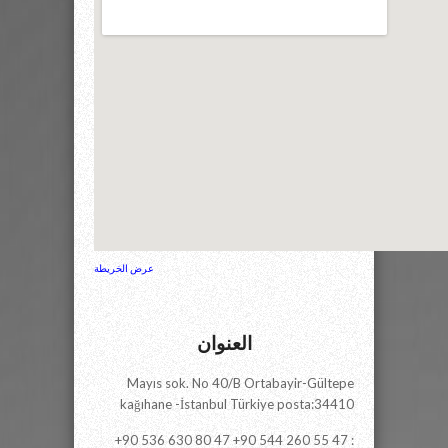
عرض الخريطة
العنوان
Mayıs sok. No 40/B Ortabayir-Gültepe
kağıhane -İstanbul Türkiye posta:34410
+90 536 630 80 47 +90 544 260 55 47 :